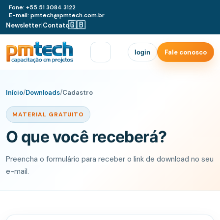
Fone: +55 51 3084 3122
E-mail: pmtech@pmtech.com.br
🇬🇧
Newsletter
|
Contato
|
Fale conosco
login
Início
/
Downloads
/
Cadastro
MATERIAL GRATUITO
O que você receberá?
Preencha o formulário para receber o link de download no seu
e-mail.