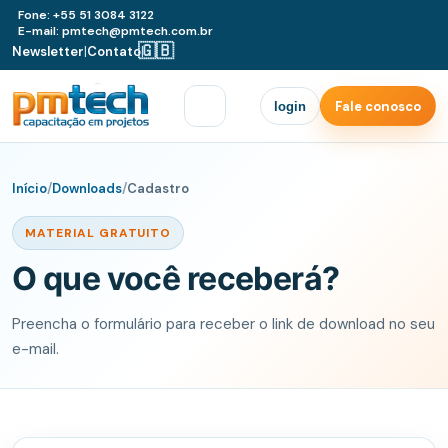
Fone: +55 51 3084 3122
E-mail: pmtech@pmtech.com.br
🇬🇧
Newsletter
|
Contato
|
Fale conosco
login
Início
/
Downloads
/
Cadastro
MATERIAL GRATUITO
O que você receberá?
Preencha o formulário para receber o link de download no seu
e-mail.